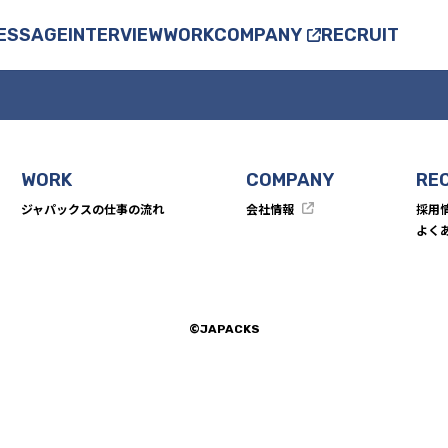
ESSAGE
INTERVIEW
WORK
COMPANY
RECRUIT
MESSAGE
社長メッセージ
人事メッセージ
INTERVIEW
WORK
COMPANY
RE
ジャパックスの仕事の流れ
会社情報
採用
グループ対談
よく
社員インタビュー
WORK
©
JAPACKS
ジャパックスの仕事の流れ
COMPANY
会社情報
RECRUIT